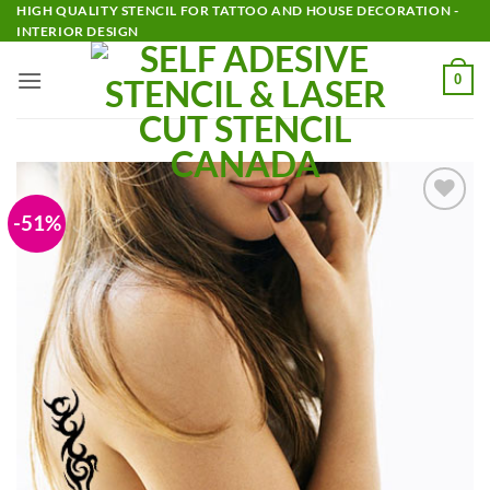
Passer
HIGH QUALITY STENCIL FOR TATTOO AND HOUSE DECORATION -
INTERIOR DESIGN
au
contenu
0
-51%
Add to
Wishlist