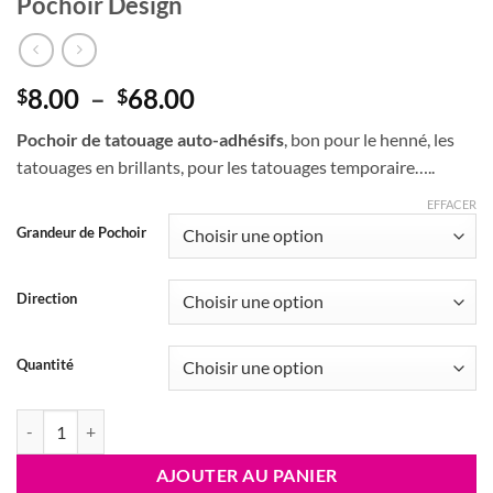
Pochoir Design
Plage
8.00
–
68.00
$
$
de
Pochoir de tatouage auto-adhésifs
, bon pour le henné, les
prix :
tatouages en brillants, pour les tatouages temporaire…..
$8.00
à
EFFACER
$68.00
Grandeur de Pochoir
Direction
Quantité
quantité de Pochoir Design
AJOUTER AU PANIER