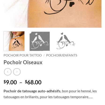
POCHOIR POUR TATTOO
/
POCHOIR/ENFANTS
Pochoir Oiseaux
Plage
9.00
–
68.00
$
$
de
Pochoir de tatouage auto-adhésifs
, bon pour le henné, les
prix :
tatouages en brillants, pour les tatouages temporaire…..
$9.00
à