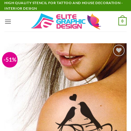
Passer
HIGH QUALITY STENCIL FOR TATTOO AND HOUSE DECORATION -
INTERIOR DESIGN
au
contenu
0
-51%
Add to
Wishlist