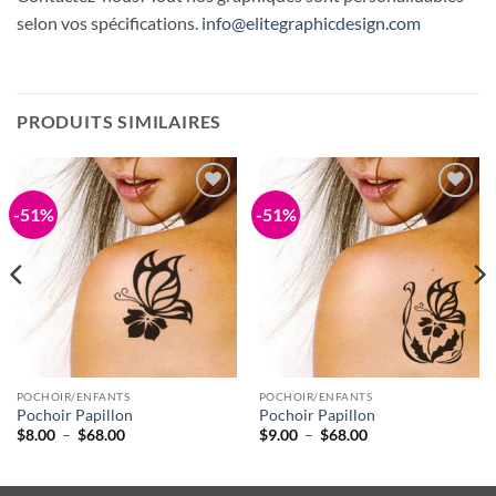
selon vos spécifications.
info@elitegraphicdesign.com
PRODUITS SIMILAIRES
-51%
-51%
Add to
Add to
Wishlist
Wishlist
POCHOIR/ENFANTS
POCHOIR/ENFANTS
Pochoir Papillon
Pochoir Papillon
Plage
Plage
$
8.00
–
$
68.00
$
9.00
–
$
68.00
de
de
prix :
prix :
$8.00
$9.00
à
à