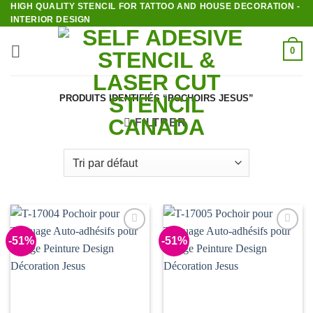
HIGH QUALITY STENCIL FOR TATTOO AND HOUSE DECORATION -
Passer
INTERIOR DESIGN
au
contenu
0
PRODUITS IDENTIFIÉS “POCHOIRS JESUS”
FILTRER
-51%
-51%
Add to
Add to
Wishlist
Wishlist