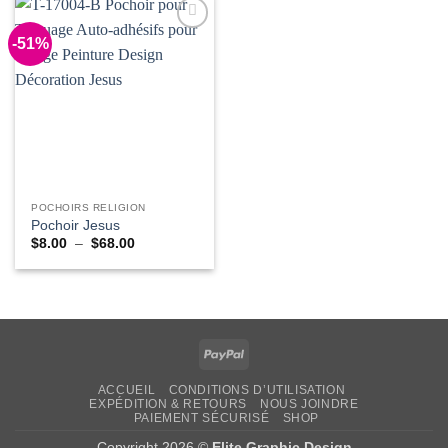
$68.00
$68.00
-51%
Add to
Wishlist
POCHOIRS RELIGION
Pochoir Jesus
Plage
$
8.00
–
$
68.00
de
prix :
$8.00
à
$68.00
PayPal
ACCUEIL
CONDITIONS D’UTILISATION
EXPÉDITION & RETOURS
NOUS JOINDRE
PAIEMENT SÉCURISÉ
SHOP
Copyright 2026 ©
Elite Graphic Design